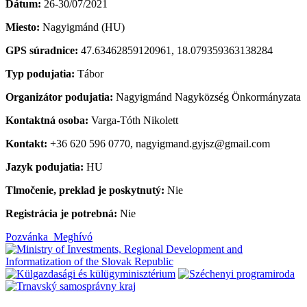
Dátum:
26-30/07/2021
Miesto:
Nagyigmánd (HU)
GPS súradnice:
47.63462859120961, 18.079359363138284
Typ podujatia:
Tábor
Organizátor podujatia:
Nagyigmánd Nagyközség Önkormányzata
Kontaktná osoba:
Varga-Tóth Nikolett
Kontakt:
+36 620 596 0770, nagyigmand.gyjsz@gmail.com
Jazyk podujatia:
HU
Tlmočenie, preklad je poskytnutý:
Nie
Registrácia je potrebná:
Nie
Pozvánka_Meghívó