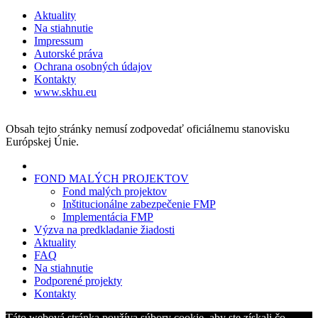
Aktuality
Na stiahnutie
Impressum
Autorské práva
Ochrana osobných údajov
Kontakty
www.skhu.eu
Obsah tejto stránky nemusí zodpovedať oficiálnemu stanovisku
Európskej Únie.
FOND MALÝCH PROJEKTOV
Fond malých projektov
Inštitucionálne zabezpečenie FMP
Implementácia FMP
Výzva na predkladanie žiadosti
Aktuality
FAQ
Na stiahnutie
Podporené projekty
Kontakty
Táto webová stránka používa súbory cookie, aby ste získali čo