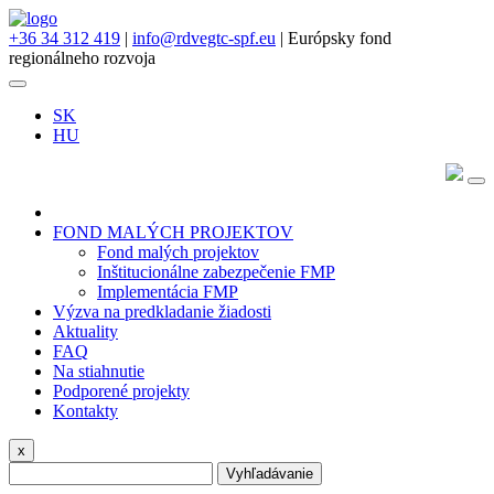
+36 34 312 419
|
info@rdvegtc-spf.eu
| Európsky fond
regionálneho rozvoja
SK
HU
FOND MALÝCH PROJEKTOV
Fond malých projektov
Inštitucionálne zabezpečenie FMP
Implementácia FMP
Výzva na predkladanie žiadosti
Aktuality
FAQ
Na stiahnutie
Podporené projekty
Kontakty
x
Vyhľadávanie