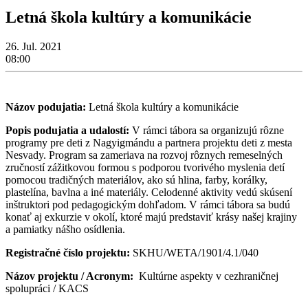
Letná škola kultúry a komunikácie
26. Jul. 2021
08:00
Názov podujatia:
Letná škola kultúry a komunikácie
Popis podujatia a udalostí:
V rámci tábora sa organizujú rôzne
programy pre deti z Nagyigmándu a partnera projektu deti z mesta
Nesvady. Program sa zameriava na rozvoj rôznych remeselných
zručností zážitkovou formou s podporou tvorivého myslenia detí
pomocou tradičných materiálov, ako sú hlina, farby, korálky,
plastelína, bavlna a iné materiály. Celodenné aktivity vedú skúsení
inštruktori pod pedagogickým dohľadom. V rámci tábora sa budú
konať aj exkurzie v okolí, ktoré majú predstaviť krásy našej krajiny
a pamiatky nášho osídlenia.
Registračné číslo projektu:
SKHU/WETA/1901/4.1/040
Názov projektu / Acronym:
Kultúrne aspekty v cezhraničnej
spolupráci / KACS