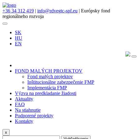
+36 34 312 419
|
info@rdvegtc-spf.eu
| Európsky fond
regionálneho rozvoja
SK
HU
EN
FOND MALÝCH PROJEKTOV
Fond malých projektov
Inštitucionálne zabezpečenie FMP
Implementácia FMP
Výzva na predkladanie žiadosti
Aktuality
FAQ
Na stiahnutie
Podporené projekty
Kontakty
x
Vyhľadávanie