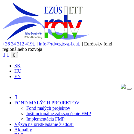
+36 34 312 419
|
info@rdvegtc-spf.eu
| Európsky fond
regionálneho rozvoja
SK
HU
EN
FOND MALÝCH PROJEKTOV
Fond malých projektov
Inštitucionálne zabezpečenie FMP
Implementácia FMP
Výzva na predkladanie žiadosti
Aktuality