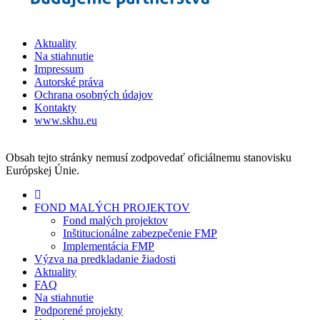
Aktuality
Na stiahnutie
Impressum
Autorské práva
Ochrana osobných údajov
Kontakty
www.skhu.eu
Obsah tejto stránky nemusí zodpovedať oficiálnemu stanovisku
Európskej Únie.
FOND MALÝCH PROJEKTOV
Fond malých projektov
Inštitucionálne zabezpečenie FMP
Implementácia FMP
Výzva na predkladanie žiadosti
Aktuality
FAQ
Na stiahnutie
Podporené projekty