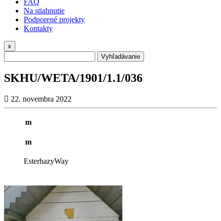
FAQ
Na stiahnutie
Podporené projekty
Kontakty
x
Vyhľadávanie
SKHU/WETA/1901/1.1/036
22. novembra 2022
m
m
EsterhazyWay