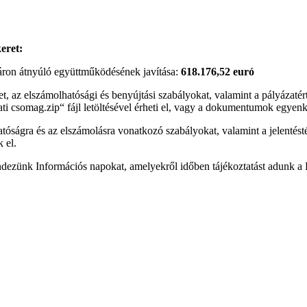
eret:
áron átnyúló együttműködésének javítása:
618.176,52 euró
tet, az elszámolhatósági és benyújtási szabályokat, valamint a pályázatért
i csomag.zip“ fájl letöltésével érheti el, vagy a dokumentumok egyenkén
thatóságra és az elszámolásra vonatkozó szabályokat, valamint a jelentés
 el.
endezünk Információs napokat, amelyekről időben tájékoztatást adunk a