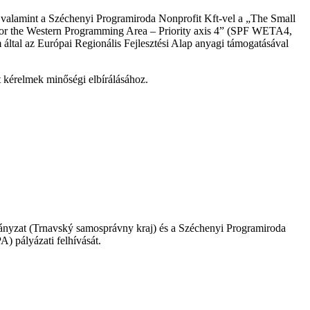
alamint a Széchenyi Programiroda Nonprofit Kft-vel a „The Small
for the Western Programming Area – Priority axis 4” (SPF WETA4,
tal az Európai Regionális Fejlesztési Alap anyagi támogatásával
tt kérelmek minőségi elbírálásához.
nyzat (Trnavský samosprávny kraj) és a Széchenyi Programiroda
) pályázati felhívását.