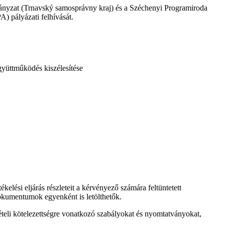
nyzat (Trnavský samosprávny kraj) és a Széchenyi Programiroda
) pályázati felhívását.
gyüttműködés kiszélesítése
ékelési eljárás részleteit a kérvényező számára feltüntetett
okumentumok egyenként is letölthetők.
tételi kötelezettségre vonatkozó szabályokat és nyomtatványokat,