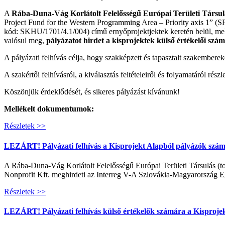
A
Rába-Duna-Vág Korlátolt Felelősségű Európai Területi Társul
Project Fund for the Western Programming Area – Priority axis 1”
kód: SKHU/1701/4.1/004) című ernyőprojektjektek keretén belül, mel
valósul meg,
pályázatot hirdet a kisprojektek külső értékelői szá
A pályázati felhívás célja, hogy szakképzett és tapasztalt szakemberek
A szakértői felhívásról, a kiválasztás feltételeiről és folyamatáról ré
Köszönjük érdeklődését, és sikeres pályázást kívánunk!
Mellékelt dokumentumok:
Részletek >>
LEZÁRT! Pályázati felhívás a Kisprojekt Alapból pályázók szám
A Rába-Duna-Vág Korlátolt Felelősségű Európai Területi Társulás 
Nonprofit Kft. meghirdeti az Interreg V-A Szlovákia-Magyarország E
Részletek >>
LEZÁRT! Pályázati felhívás külső értékelők számára a Kisprojek