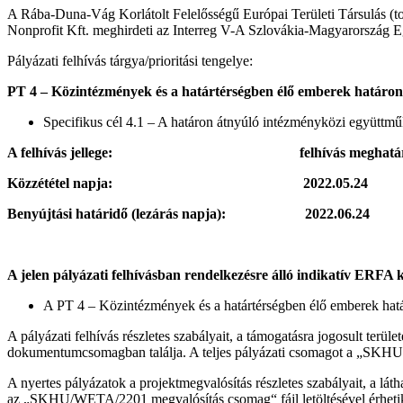
A Rába-Duna-Vág Korlátolt Felelősségű Európai Területi Társulás 
Nonprofit Kft. meghirdeti az Interreg V-A Szlovákia-Magyarország E
Pályázati felhívás tárgya/prioritási tengelye:
PT 4 – Közintézmények és a határtérségben élő emberek határo
Specifikus cél 4.1 – A határon átnyúló intézményközi együttműk
A felhívás jellege: felhívás meghatározott
Közzététel napja: 2022.05.24
Benyújtási határidő (lezárás napja): 2022.06.24
A jelen pályázati felhívásban rendelkezésre álló indikatív ERFA k
A PT 4 – Közintézmények és a határtérségben élő emberek hat
A pályázati felhívás részletes szabályait, a támogatásra jogosult terüle
dokumentumcsomagban találja. A teljes pályázati csomagot a „SKHU/W
A nyertes pályázatok a projektmegvalósítás részletes szabályait, a lá
az „SKHU/WETA/2201 megvalósítás csomag“ fájl letöltésével érhetik