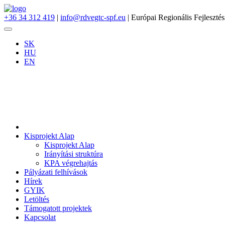
+36 34 312 419
|
info@rdvegtc-spf.eu
| Európai Regionális Fejlesztés
SK
HU
EN
Kisprojekt Alap
Kisprojekt Alap
Irányítási struktúra
KPA végrehajtás
Pályázati felhívások
Hírek
GYIK
Letöltés
Támogatott projektek
Kapcsolat