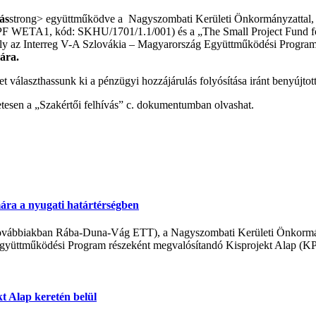
ás
strong> együttműködve a Nagyszombati Kerületi Önkormányzattal, v
 (SPF WETA1, kód: SKHU/1701/1.1/001) és a „The Small Project Fund 
y az Interreg V-A Szlovákia – Magyarország Együttműködési Program ál
mára.
et választhassunk ki a pénzügyi hozzájárulás folyósítása iránt benyújto
szletesen a „Szakértői felhívás” c. dokumentumban olvashat.
ára a nyugati határtérségben
(továbbiakban Rába-Duna-Vág ETT), a Nagyszombati Kerületi Önkormá
gyüttműködési Program részeként megvalósítandó Kisprojekt Alap (KPA
t Alap keretén belül