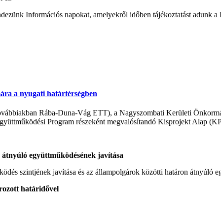
endezünk Információs napokat, amelyekről időben tájékoztatást adunk a
ára a nyugati határtérségben
(továbbiakban Rába-Duna-Vág ETT), a Nagyszombati Kerületi Önkormá
gyüttműködési Program részeként megvalósítandó Kisprojekt Alap (KPA
n átnyúló együttműködésének javítása
ödés szintjének javítása és az állampolgárok közötti határon átnyúló e
 határidővel