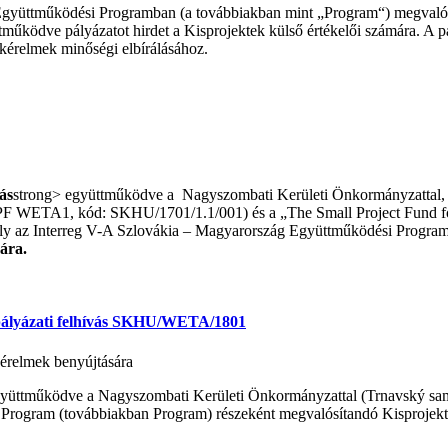
üttműködési Programban (a továbbiakban mint „Program“) megvalósul
ödve pályázatot hirdet a Kisprojektek külső értékelői számára. A pály
t kérelmek minőségi elbírálásához.
ás
strong> együttműködve a Nagyszombati Kerületi Önkormányzattal, v
 (SPF WETA1, kód: SKHU/1701/1.1/001) és a „The Small Project Fund 
y az Interreg V-A Szlovákia – Magyarország Együttműködési Program ál
mára.
pályázati felhívás SKHU/WETA/1801
 kérelmek benyújtására
gyüttműködve a Nagyszombati Kerületi Önkormányzattal (Trnavský samo
rogram (továbbiakban Program) részeként megvalósítandó Kisprojekt A