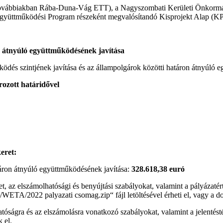
(továbbiakban Rába-Duna-Vág ETT), a Nagyszombati Kerületi Önkormá
gyüttműködési Program részeként megvalósítandó Kisprojekt Alap (KPA
n átnyúló együttműködésének javítása
ödés szintjének javítása és az állampolgárok közötti határon átnyúló e
 határidővel
eret:
áron átnyúló együttműködésének javítása:
328.618,38 euró
tet, az elszámolhatósági és benyújtási szabályokat, valamint a pályázatért
ETA/2022 palyazati csomag.zip“ fájl letöltésével érheti el, vagy a d
thatóságra és az elszámolásra vonatkozó szabályokat, valamint a jelentés
 el.