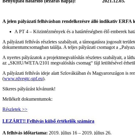
Benyújtási határidő (lezárás napja): 2021.12.03.
A jelen pályázati felhívásban rendelkezésre álló indikatív ERFA k
A PT 4 – Közintézmények és a határtérségben élő emberek hat
A pályázati felhívás részletes szabályait, a támogatásra jogosult terüle
dokumentumcsomagban találja. A teljes pályázati csomagot a „Palyazat
A nyertes pályázatok a projektmegvalósítás részletes szabályait, a lá
az „SKHU/WETA/2101 megvalósítás csomag“ fájl letöltésével érhetik
A pályázati felhívás ideje alatt Szlovákiában és Magyarországon is r
(
www.rdvegtc-spf.eu
).
Sikeres pályázást kívánunk!
Mellékelt dokumentumok:
Részletek >>
LEZÁRT!! Felhívás külső értékelők számára
A felhívás időtartama:
2019. július 16 – 2019. július 26.