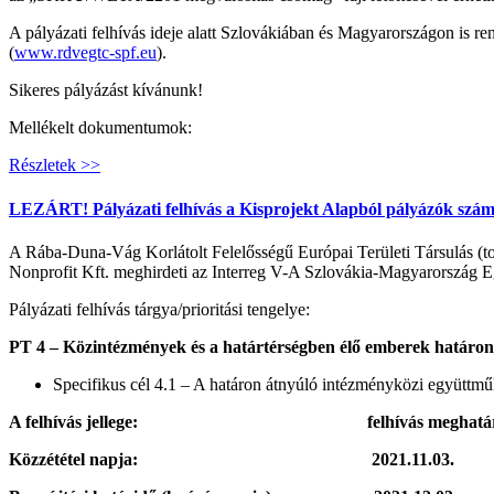
A pályázati felhívás ideje alatt Szlovákiában és Magyarországon is r
(
www.rdvegtc-spf.eu
).
Sikeres pályázást kívánunk!
Mellékelt dokumentumok:
Részletek >>
LEZÁRT! Pályázati felhívás a Kisprojekt Alapból pályázók szám
A Rába-Duna-Vág Korlátolt Felelősségű Európai Területi Társulás 
Nonprofit Kft. meghirdeti az Interreg V-A Szlovákia-Magyarország E
Pályázati felhívás tárgya/prioritási tengelye:
PT 4 – Közintézmények és a határtérségben élő emberek határo
Specifikus cél 4.1 – A határon átnyúló intézményközi együttműk
A felhívás jellege: felhívás meghatározott
Közzététel napja: 2021.11.03.