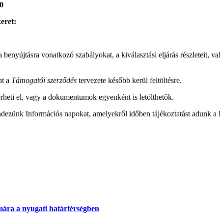
0
eret:
, a benyújtásra vonatkozó szabályokat, a kiválasztási eljárás részleteit, 
nt a
Támogatói szerződés
tervezete később kerül feltöltésre.
 érheti el, vagy a dokumentumok egyenként is letölthetők.
endezünk Információs napokat, amelyekről időben tájékoztatást adunk a
mára a nyugati határtérségben