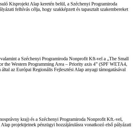
ó Kisprojekt Alap keretén belül, a Széchenyi Programiroda
ázati felhívás célja, hogy szakképzett és tapasztalt szakembereket
alamint a Széchenyi Programiroda Nonprofit Kft-vel a „The Small
for the Western Programming Area – Priority axis 4” (SPF WETA4,
tal az Európai Regionális Fejlesztési Alap anyagi támogatásával
správny kraj) és a Széchenyi Programiroda Nonprofit Kft.-vel,
lap projektjeinek pénzügyi hozzájárulásra vonatkozó első pályázati