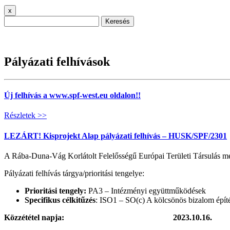
x
Keresés
Pályázati felhívások
Új felhívás a www.spf-west.eu oldalon!!
Részletek >>
LEZÁRT! Kisprojekt Alap pályázati felhívás – HUSK/SPF/2301
A Rába-Duna-Vág Korlátolt Felelősségű Európai Területi Társulás me
Pályázati felhívás tárgya/prioritási tengelye:
Prioritási tengely:
PA3 – Intézményi együttműködések
Specifikus célkitűzés
: ISO1 – SO(c) A kölcsönös bizalom építé
Közzététel napja: 2023.10.16.