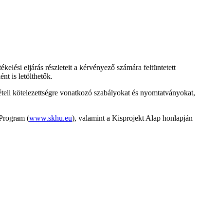
ékelési eljárás részleteit a kérvényező számára feltüntetett
t is letölthetők.
tételi kötelezettségre vonatkozó szabályokat és nyomtatványokat,
 Program (
www.skhu.eu
), valamint a Kisprojekt Alap honlapján