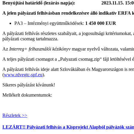
Benyújtási határidő (lezárás napja): 2023.11.15. 15:0
A jelen pályázati felhívásban rendelkezésre álló indikatív ERFA k
PA3 – Intézményi együttműködések:
1 450 000 EUR
A pályázati felhívás részletes szabályait, a jogosultsági kritériumokat
pályázati csomag tartalmazza.
Az
Interreg+ felhasználói kézikönyv
magyar nyelvű változata, valami
A teljes pályázati csomagot a „Palyazati csomag.zip“ fájl letöltésével
A pályázati felhívás ideje alatt Szlovákiában és Magyarországon is r
(
www.rdvegtc-spf.eu
).
Sikeres pályázást kívánunk!
Mellékelt dokumentumok:
Részletek >>
LEZÁRT!! Pályázati felhívás a Kisprojekt Alapból pályázók szá