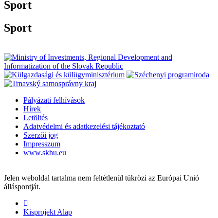
Sport
Sport
Pályázati felhívások
Hírek
Letöltés
Adatvédelmi és adatkezelési tájékoztató
Szerzői jog
Impresszum
www.skhu.eu
Jelen weboldal tartalma nem feltétlenül tükrözi az Európai Unió
álláspontját.
Kisprojekt Alap