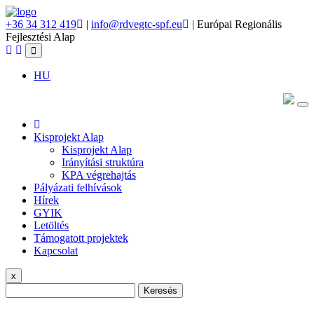
+36 34 312 419
|
info@rdvegtc-spf.eu
| Európai Regionális
Fejlesztési Alap
HU
Kisprojekt Alap
Kisprojekt Alap
Irányítási struktúra
KPA végrehajtás
Pályázati felhívások
Hírek
GYIK
Letöltés
Támogatott projektek
Kapcsolat
x
Keresés