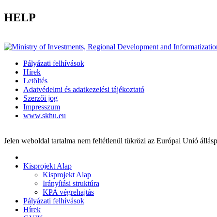
HELP
Pályázati felhívások
Hírek
Letöltés
Adatvédelmi és adatkezelési tájékoztató
Szerzői jog
Impresszum
www.skhu.eu
Jelen weboldal tartalma nem feltétlenül tükrözi az Európai Unió állásp
Kisprojekt Alap
Kisprojekt Alap
Irányítási struktúra
KPA végrehajtás
Pályázati felhívások
Hírek