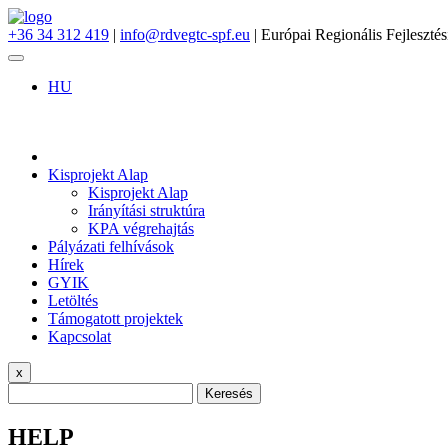
+36 34 312 419
|
info@rdvegtc-spf.eu
| Európai Regionális Fejlesztés
HU
Kisprojekt Alap
Kisprojekt Alap
Irányítási struktúra
KPA végrehajtás
Pályázati felhívások
Hírek
GYIK
Letöltés
Támogatott projektek
Kapcsolat
x
Keresés
HELP