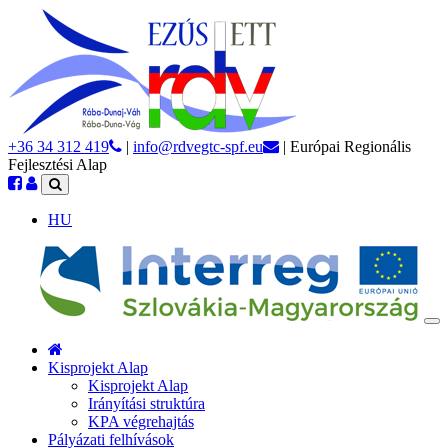
+36 34 312 419
|
info@rdvegtc-spf.eu
| Európai Regionális
Fejlesztési Alap
HU
Kisprojekt Alap
Kisprojekt Alap
Irányítási struktúra
KPA végrehajtás
Pályázati felhívások