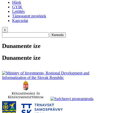
Hírek
GYIK
Letöltés
Támogatott projektek
Kapcsolat
x
Keresés
Dunamente íze
Dunamente íze