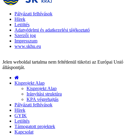
Pályázati felhívások
Hírek
Letöltés
Adatvédelmi és adatkezelési tájékoztató
Szerzői jog
Impresszum
www.skhu.eu
Jelen weboldal tartalma nem feltétlenül tükrözi az Európai Unió
álláspontját.
Kisprojekt Alap
Kisprojekt Alap
Irányítási struktúra
KPA végrehajtás
Pályázati felhívások
Hírek
GYIK
Letöltés
Támogatott projektek
Kapcsolat