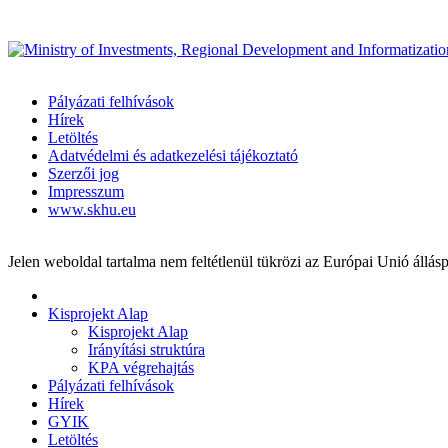
Pályázati felhívások
Hírek
Letöltés
Adatvédelmi és adatkezelési tájékoztató
Szerzői jog
Impresszum
www.skhu.eu
Jelen weboldal tartalma nem feltétlenül tükrözi az Európai Unió állásp
Kisprojekt Alap
Kisprojekt Alap
Irányítási struktúra
KPA végrehajtás
Pályázati felhívások
Hírek
GYIK
Letöltés