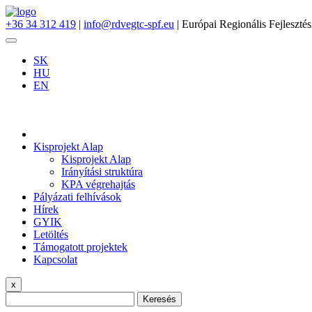
+36 34 312 419
|
info@rdvegtc-spf.eu
| Európai Regionális Fejlesztés
SK
HU
EN
Kisprojekt Alap
Kisprojekt Alap
Irányítási struktúra
KPA végrehajtás
Pályázati felhívások
Hírek
GYIK
Letöltés
Támogatott projektek
Kapcsolat
x
Keresés