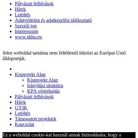
Pályázati felhívások
Hírek
Letöltés
Adatvédelmi és adatkezelési tájékoztató
Szerzői jog
Impresszum
www.skhu.eu
Jelen weboldal tartalma nem feltétlenül tükrözi az Európai Unió
álláspontját.
Kisprojekt Alap
Kisprojekt Alap
Irányítási struktúra
KPA végrehajtás
Pályázati felhívások
Hírek
GYIK
Letöltés
Támogatott projektek
Kapcsolat
Ez a weboldal cookie-kat használ annak biztosítására, hogy a