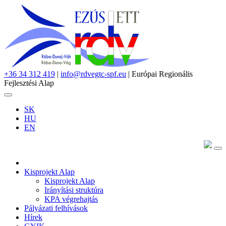
+36 34 312 419
|
info@rdvegtc-spf.eu
| Európai Regionális
Fejlesztési Alap
SK
HU
EN
Kisprojekt Alap
Kisprojekt Alap
Irányítási struktúra
KPA végrehajtás
Pályázati felhívások
Hírek