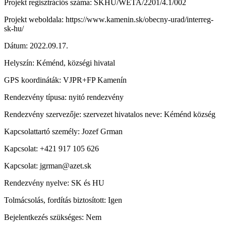
Projekt regisztrációs száma: SKHU/WETA/2201/4.1/002
Projekt weboldala: https://www.kamenin.sk/obecny-urad/interreg-
sk-hu/
Dátum: 2022.09.17.
Helyszín: Kéménd, községi hivatal
GPS koordináták: VJPR+FP Kamenín
Rendezvény típusa: nyitó rendezvény
Rendezvény szervezője: szervezet hivatalos neve: Kéménd község
Kapcsolattartó személy: Jozef Grman
Kapcsolat: +421 917 105 626
Kapcsolat: jgrman@azet.sk
Rendezvény nyelve: SK és HU
Tolmácsolás, fordítás biztosított: Igen
Bejelentkezés szükséges: Nem