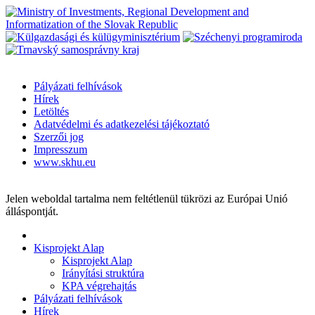
Pályázati felhívások
Hírek
Letöltés
Adatvédelmi és adatkezelési tájékoztató
Szerzői jog
Impresszum
www.skhu.eu
Jelen weboldal tartalma nem feltétlenül tükrözi az Európai Unió
álláspontját.
Kisprojekt Alap
Kisprojekt Alap
Irányítási struktúra
KPA végrehajtás
Pályázati felhívások
Hírek