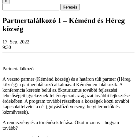
x
Keresés
Partnertalálkozó 1 – Kéménd és Héreg
község
17. Sep. 2022
9:30
Partnertalálkozó
A vezető partner (Kéménd község) és a határon túli partner (Héreg
község) a partnertalálkozó alkalmával Kéménden találkozik. A
konferencia keretén belül az ökoturizmus további fejlesztési
lehetőségeit igyekeznek feltérképezni az ágazat további fejlesztése
érdekében. A program további részeiben a községek közti további
kapcsolatfelvétel a cél (gulyásfőző verseny, helyi termelők és
kézművesek).
A rendezvény és a történések leírása: Ökoturizmus – hogyan
tovább?