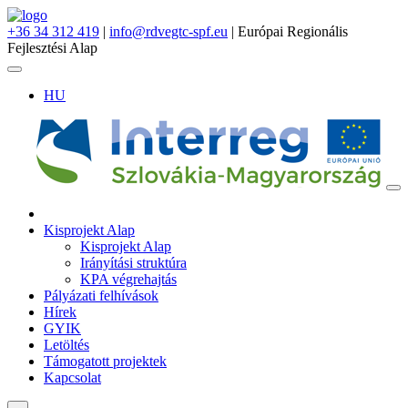
+36 34 312 419
|
info@rdvegtc-spf.eu
| Európai Regionális
Fejlesztési Alap
HU
Kisprojekt Alap
Kisprojekt Alap
Irányítási struktúra
KPA végrehajtás
Pályázati felhívások
Hírek
GYIK
Letöltés
Támogatott projektek
Kapcsolat