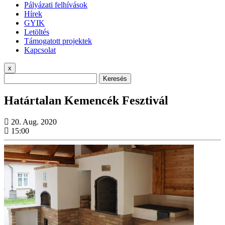
Pályázati felhívások
Hírek
GYIK
Letöltés
Támogatott projektek
Kapcsolat
x
Keresés
Határtalan Kemencék Fesztivál
20. Aug. 2020
15:00