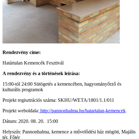
Rendezvény címe:
Határtalan Kemencék Fesztivál
A rendezvény és a történések leírása:
15:00-tól 24:00 Sütögetés a kemencében, hagyományőrző és
kulturális programok
Projekt regisztrációs száma: SKHU/WETA/1801/1.1/011
Projekt weboldala:
http://pannonhalma.hu/hatartalan-kemencek
Dátum: 2020. 08. 20. 15:00
Helyszín: Pannonhalma, kemence a művelődési ház mögött, Majális
tér, Főtér