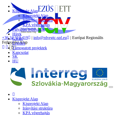
Kisprojekt Alap
Kisprojekt Alap
Irányítási struktúra
KPA végrehajtás
Pályázati felhívások
Hírek
+36 34 312 419
|
info@rdvegtc-spf.eu
| Európai Regionális
GYIK
Fejlesztési Alap
Letöltés
Támogatott projektek
Kapcsolat
SK
HU
Kisprojekt Alap
Kisprojekt Alap
Irányítási struktúra
KPA végrehajtás