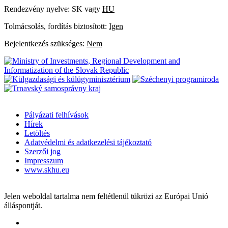
Rendezvény nyelve: SK vagy
HU
Tolmácsolás, fordítás biztosított:
Igen
Bejelentkezés szükséges:
Nem
Pályázati felhívások
Hírek
Letöltés
Adatvédelmi és adatkezelési tájékoztató
Szerzői jog
Impresszum
www.skhu.eu
Jelen weboldal tartalma nem feltétlenül tükrözi az Európai Unió
álláspontját.