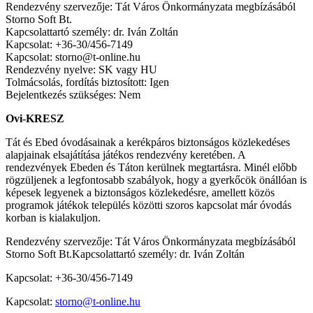
Rendezvény szervezője: Tát Város Önkormányzata megbízásából
Storno Soft Bt.
Kapcsolattartó személy: dr. Iván Zoltán
Kapcsolat: +36-30/456-7149
Kapcsolat: storno@t-online.hu
Rendezvény nyelve: SK vagy HU
Tolmácsolás, fordítás biztosított: Igen
Bejelentkezés szükséges: Nem
Ovi-KRESZ
Tát és Ebed óvodásainak a kerékpáros biztonságos közlekedéses
alapjainak elsajátítása játékos rendezvény keretében. A
rendezvények Ebeden és Táton kerülnek megtartásra. Minél előbb
rögzüljenek a legfontosabb szabályok, hogy a gyerkőcök önállóan is
képesek legyenek a biztonságos közlekedésre, amellett közös
programok játékok település közötti szoros kapcsolat már óvodás
korban is kialakuljon.
Rendezvény szervezője: Tát Város Önkormányzata megbízásából
Storno Soft Bt.Kapcsolattartó személy: dr. Iván Zoltán
Kapcsolat: +36-30/456-7149
Kapcsolat:
storno@t-online.hu