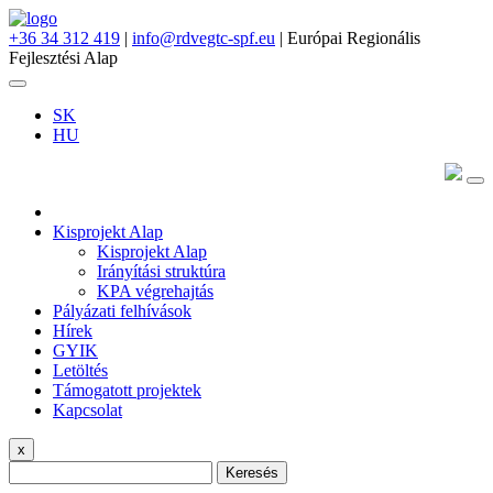
+36 34 312 419
|
info@rdvegtc-spf.eu
| Európai Regionális
Fejlesztési Alap
SK
HU
Kisprojekt Alap
Kisprojekt Alap
Irányítási struktúra
KPA végrehajtás
Pályázati felhívások
Hírek
GYIK
Letöltés
Támogatott projektek
Kapcsolat
x
Keresés