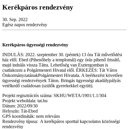
Kerékpáros rendezvény
30. Sep. 2022
Egész napos rendezvény
Kerékpáros ügyességi rendezvény
INDULÁS: 2022. szeptember 30. (péntek) 13 óra Tát művelődési
ház elől. Ebed (Pihenőhely a templomál) egy órás pihenő frissítő,
majd indulás vissza Tátra. Lehetőség van Esztergomban is
csatlakozni a Polgármesteri Hivatal elől. ÉRKEZÉS: Tát Város
ÖnkormányzatánakPolgármesteri Hivatala. A beérkezést követően
ügyességi rendezvények Táton. Bringás ügyességi akadálypályás
vetélkedő családosan (szülők gyerekekkel együtt).
Projekt regisztrációs száma: SKHU/WETA/1901/1.1/304
Projekt weboldala: tat.hu
Dátum: 2022/09/30
Helyszín: Tát-Ebed
GPS koordináták: nem releváns
Rendezvény típusa: A kerékpáros sporttal kapcsolatos közösségi
rendezvény